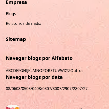
Empresa
Blogs
Relatórios de mídia
Sitemap
Navegar blogs por Alfabeto
A
B
C
D
E
F
G
H
I
J
K
L
M
N
O
P
Q
R
S
T
U
V
W
X
Y
Z
Outros
Navegar blogs por data
08/06
08/05
08/04
08/03
07/30
07/29
07/28
07/27