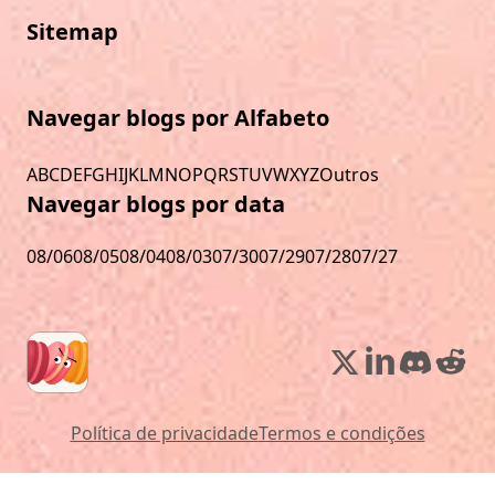
Sitemap
Navegar blogs por Alfabeto
A
B
C
D
E
F
G
H
I
J
K
L
M
N
O
P
Q
R
S
T
U
V
W
X
Y
Z
Outros
Navegar blogs por data
08/06
08/05
08/04
08/03
07/30
07/29
07/28
07/27
Política de privacidade
Termos e condições