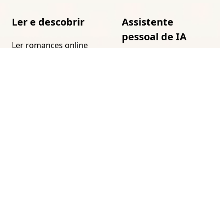
Ler e descobrir
Assistente
pessoal de IA
Ler romances online
grátis
Prompts para
assistentes de IA
Como encontrar seu
próximo livro
Assistente pessoal de
IA
Seleção de melhores
livros
AI Life Planner
App de romances
AI Study Planner
Macaron
AI Wardrobe Assistant
Romances gerados
por IA
App de histórias com
IA