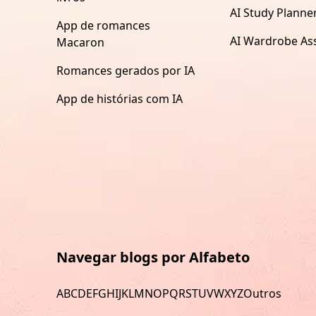
AI Study Planne
App de romances
AI Wardrobe Ass
Macaron
Romances gerados por IA
App de histórias com IA
Navegar blogs por Alfabeto
A
B
C
D
E
F
G
H
I
J
K
L
M
N
O
P
Q
R
S
T
U
V
W
X
Y
Z
Outros