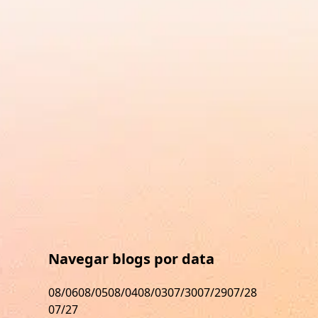
Navegar blogs por data
08/06
08/05
08/04
08/03
07/30
07/29
07/28
07/27