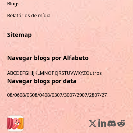
Blogs
Relatórios de mídia
Sitemap
Navegar blogs por Alfabeto
A
B
C
D
E
F
G
H
I
J
K
L
M
N
O
P
Q
R
S
T
U
V
W
X
Y
Z
Outros
Navegar blogs por data
08/06
08/05
08/04
08/03
07/30
07/29
07/28
07/27