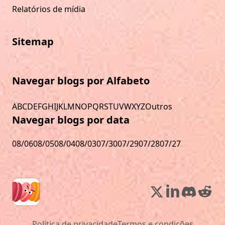
Relatórios de mídia
Sitemap
Navegar blogs por Alfabeto
A
B
C
D
E
F
G
H
I
J
K
L
M
N
O
P
Q
R
S
T
U
V
W
X
Y
Z
Outros
Navegar blogs por data
08/06
08/05
08/04
08/03
07/30
07/29
07/28
07/27
Política de privacidade
Termos e condições