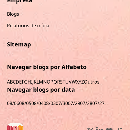
Empresa
Blogs
Relatórios de mídia
Sitemap
Navegar blogs por Alfabeto
A
B
C
D
E
F
G
H
I
J
K
L
M
N
O
P
Q
R
S
T
U
V
W
X
Y
Z
Outros
Navegar blogs por data
08/06
08/05
08/04
08/03
07/30
07/29
07/28
07/27