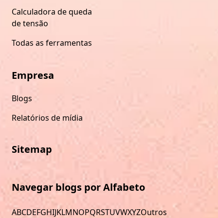
Calculadora de queda
de tensão
Todas as ferramentas
Empresa
Blogs
Relatórios de mídia
Sitemap
Navegar blogs por Alfabeto
A
B
C
D
E
F
G
H
I
J
K
L
M
N
O
P
Q
R
S
T
U
V
W
X
Y
Z
Outros