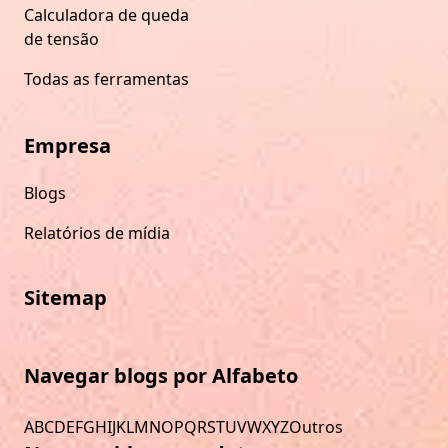
Calculadora de queda
de tensão
Todas as ferramentas
Empresa
Blogs
Relatórios de mídia
Sitemap
Navegar blogs por Alfabeto
A
B
C
D
E
F
G
H
I
J
K
L
M
N
O
P
Q
R
S
T
U
V
W
X
Y
Z
Outros