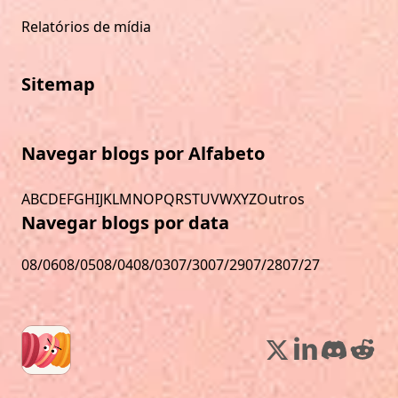
Relatórios de mídia
Sitemap
Navegar blogs por Alfabeto
A
B
C
D
E
F
G
H
I
J
K
L
M
N
O
P
Q
R
S
T
U
V
W
X
Y
Z
Outros
Navegar blogs por data
08/06
08/05
08/04
08/03
07/30
07/29
07/28
07/27