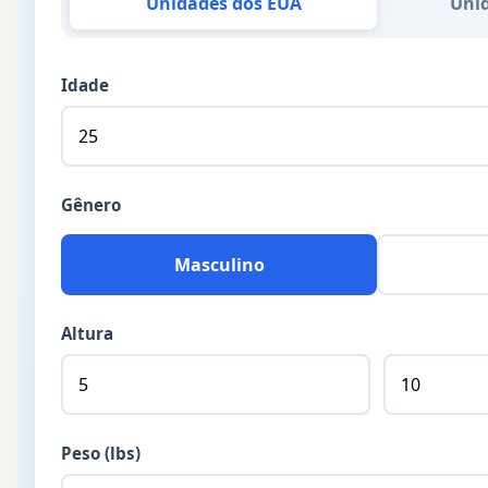
Unidades dos EUA
Unid
Idade
Gênero
Masculino
Altura
Peso (lbs)