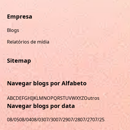
Empresa
Blogs
Relatórios de mídia
Sitemap
Navegar blogs por Alfabeto
A
B
C
D
E
F
G
H
I
J
K
L
M
N
O
P
Q
R
S
T
U
V
W
X
Y
Z
Outros
Navegar blogs por data
08/05
08/04
08/03
07/30
07/29
07/28
07/27
07/25