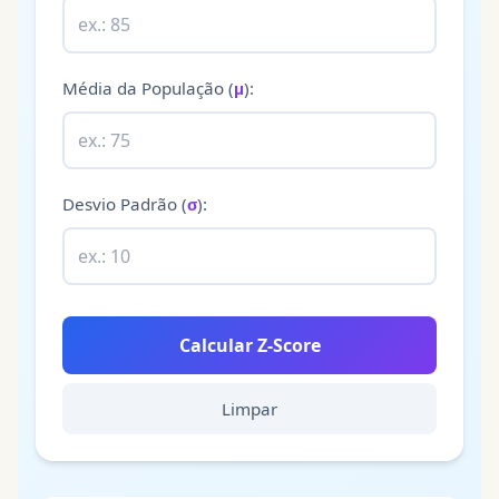
Média da População
(
):
μ
Desvio Padrão
(
):
σ
Calcular Z-Score
Limpar