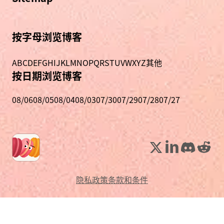
按字母浏览博客
A
B
C
D
E
F
G
H
I
J
K
L
M
N
O
P
Q
R
S
T
U
V
W
X
Y
Z
其他
按日期浏览博客
08/06
08/05
08/04
08/03
07/30
07/29
07/28
07/27
隐私政策
条款和条件