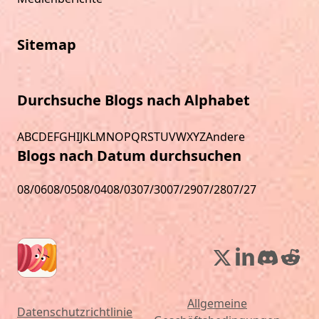
Sitemap
Durchsuche Blogs nach Alphabet
A
B
C
D
E
F
G
H
I
J
K
L
M
N
O
P
Q
R
S
T
U
V
W
X
Y
Z
Andere
Blogs nach Datum durchsuchen
08/06
08/05
08/04
08/03
07/30
07/29
07/28
07/27
Allgemeine
Datenschutzrichtlinie