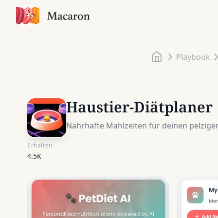
Startseite
Playbook
Haustier-Diätplaner
Nahrhafte Mahlzeiten für deinen pelzige
Erhalten
4.5K