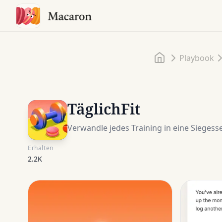
Startseite
Playbook
TäglichFit
Verwandle jedes Training in eine Siegess
Erhalten
2.2K