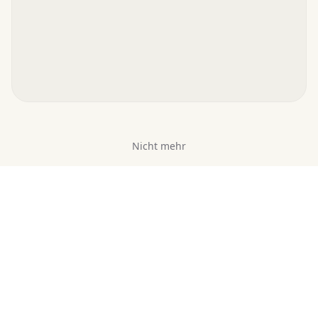
Nicht mehr
Lesen &
Persönlicher KI-
entdecken
Assistent
Romane kostenlos
Prompts für KI-
online lesen
Assistenten
So findest du dein
Persönlicher KI-