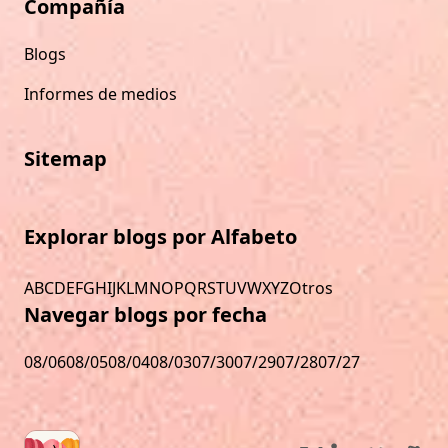
Compañía
Blogs
Informes de medios
Sitemap
Explorar blogs por Alfabeto
A
B
C
D
E
F
G
H
I
J
K
L
M
N
O
P
Q
R
S
T
U
V
W
X
Y
Z
Otros
Navegar blogs por fecha
08/06
08/05
08/04
08/03
07/30
07/29
07/28
07/27