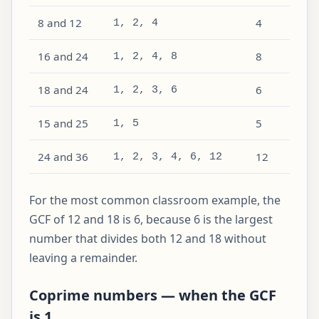
8 and 12
4
1, 2, 4
16 and 24
8
1, 2, 4, 8
18 and 24
6
1, 2, 3, 6
15 and 25
5
1, 5
24 and 36
12
1, 2, 3, 4, 6, 12
For the most common classroom example, the
GCF of 12 and 18 is 6, because 6 is the largest
number that divides both 12 and 18 without
leaving a remainder.
Coprime numbers — when the GCF
is 1