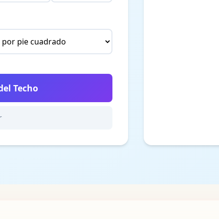
del Techo
r