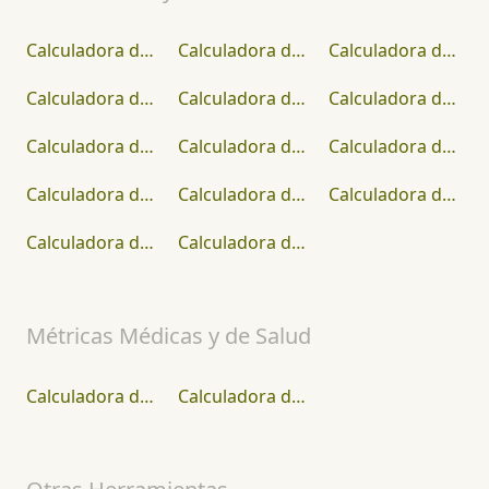
Calculadora de Secuencias Numéricas
Calculadora de Error Porcentual
Calculadora de Estadísticas
Calculadora de Máximo Común Divisor
Calculadora de Permutaciones y Combinaciones
Calculadora de Factores Comunes
Calculadora de Media, Mediana, Moda, Rango
Calculadora de Factorización Prima
Calculadora de Intervalo de Confianza
Calculadora de valores P
Calculadora de Puntaje Z
Calculadora de Probabilidad
Calculadora de Números Grandes
Calculadora del Mínimo Común Múltiplo
Métricas Médicas y de Salud
Calculadora de TFG
Calculadora de Concentración de Alcohol en Sangre (BAC)