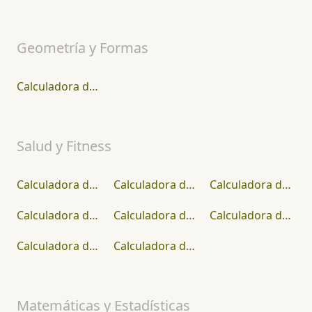
Geometría y Formas
Calculadora de Área Superficial
Salud y Fitness
Calculadora de IMC Anoréxico
Calculadora de Masa Corporal Magra
Calculadora de Ingesta de Grasas
Calculadora de Handicap de Golf
Calculadora de Una Repetición Máxima
Calculadora de grasa corporal del ejército
Calculadora de carbohidratos
Calculadora de Tipo de Cuerpo
Matemáticas y Estadísticas