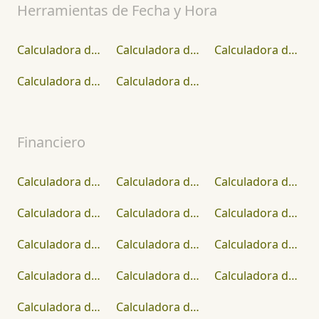
Herramientas de Fecha y Hora
Calculadora de Caída de Voltaje
Calculadora de Impuestos de Matrimonio
Calculadora de Metros Cuadrados
Calculadora de Distancia
Calculadora de Promedios
Financiero
Calculadora del Período de Recuperación
Calculadora de Impuesto sobre el Patrimonio
Calculadora de Reembolso o Bajo Interés
Calculadora de Tasa Interna de Retorno (TIR)
Calculadora de Préstamos para Barcos
Calculadora de Pago de Tarjeta de Crédito
Calculadora de IVA
Calculadora de Liquidación de Deudas
Calculadora de Valor Futuro
Calculadora de Propiedades de Alquiler
Calculadora de Consolidación de Deuda
Calculadora de ratio deuda-ingresos (DTI)
Calculadora de RMD
Calculadora de Bonos