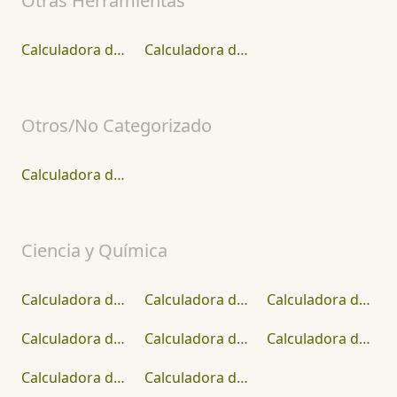
Otras Herramientas
Calculadora de puntos Weight Watcher
Calculadora de Altura
Otros/No Categorizado
Calculadora de PIB
Ciencia y Química
Calculadora de Caballos de Fuerza del Motor
Calculadora de Caballos de Fuerza
Calculadora de Densidad
Calculadora de Vida Media
Calculadora de Peso Molecular (Masa Molar)
Calculadora de Punto de Rocío
Calculadora de Molaridad
Calculadora de BTU