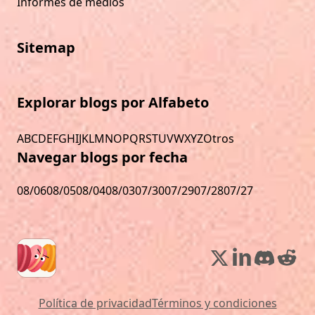
Informes de medios
Sitemap
Explorar blogs por Alfabeto
A
B
C
D
E
F
G
H
I
J
K
L
M
N
O
P
Q
R
S
T
U
V
W
X
Y
Z
Otros
Navegar blogs por fecha
08/06
08/05
08/04
08/03
07/30
07/29
07/28
07/27
Política de privacidad
Términos y condiciones