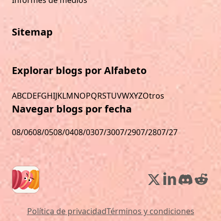
Sitemap
Explorar blogs por Alfabeto
A
B
C
D
E
F
G
H
I
J
K
L
M
N
O
P
Q
R
S
T
U
V
W
X
Y
Z
Otros
Navegar blogs por fecha
08/06
08/05
08/04
08/03
07/30
07/29
07/28
07/27
Política de privacidad
Términos y condiciones