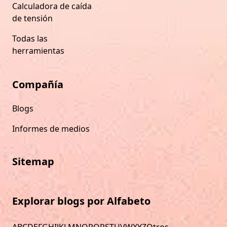
Calculadora de caída
de tensión
Todas las
herramientas
Compañía
Blogs
Informes de medios
Sitemap
Explorar blogs por Alfabeto
A
B
C
D
E
F
G
H
I
J
K
L
M
N
O
P
Q
R
S
T
U
V
W
X
Y
Z
Otros