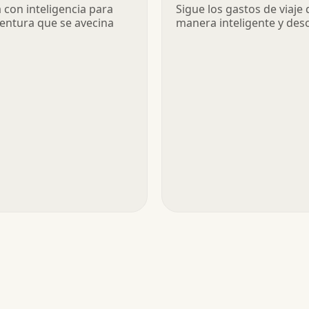
igentemente
de Viaje
con inteligencia para
Sigue los gastos de viaje 
entura que se avecina
manera inteligente y des
más