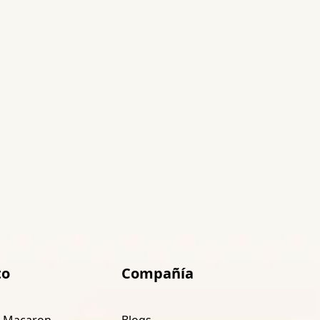
to
Compañía
n Macaron
Blogs