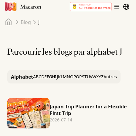
Accueil
Blog
J
Parcourir les blogs par alphabet
J
Alphabet
J
A
B
C
D
E
F
G
H
I
K
L
M
N
O
P
Q
R
S
T
U
V
W
X
Y
Z
Autres
Japan Trip Planner for a Flexible
First Trip
2026-07-14