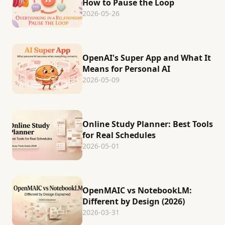
How to Pause the Loop
2026-05-26
OpenAI's Super App and What It
Means for Personal AI
2026-05-09
Online Study Planner: Best Tools
for Real Schedules
2026-05-01
OpenMAIC vs NotebookLM:
Different by Design (2026)
2026-03-31