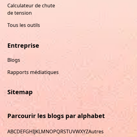
Calculateur de chute
de tension
Tous les outils
Entreprise
Blogs
Rapports médiatiques
Sitemap
Parcourir les blogs par alphabet
A
B
C
D
E
F
G
H
I
J
K
L
M
N
O
P
Q
R
S
T
U
V
W
X
Y
Z
Autres