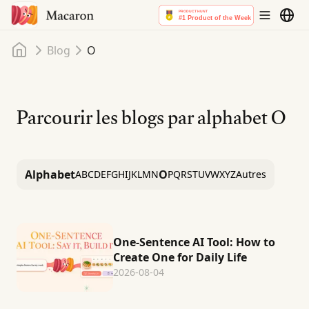
Accueil
Blog
O
Parcourir les blogs par alphabet
O
Alphabet
O
A
B
C
D
E
F
G
H
I
J
K
L
M
N
P
Q
R
S
T
U
V
W
X
Y
Z
Autres
One-Sentence AI Tool: How to
Create One for Daily Life
2026-08-04