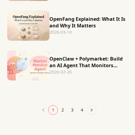
OpenFang Explained: What It Is
and Why It Matters
2026-03-10
OpenClaw + Polymarket: Build
an AI Agent That Monitors
Prediction Markets
2026-02-26
Automatically
1
2
3
4