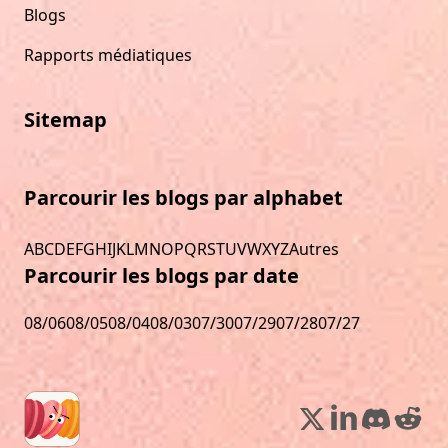
Blogs
Rapports médiatiques
Sitemap
Parcourir les blogs par alphabet
A
B
C
D
E
F
G
H
I
J
K
L
M
N
O
P
Q
R
S
T
U
V
W
X
Y
Z
Autres
Parcourir les blogs par date
08/06
08/05
08/04
08/03
07/30
07/29
07/28
07/27