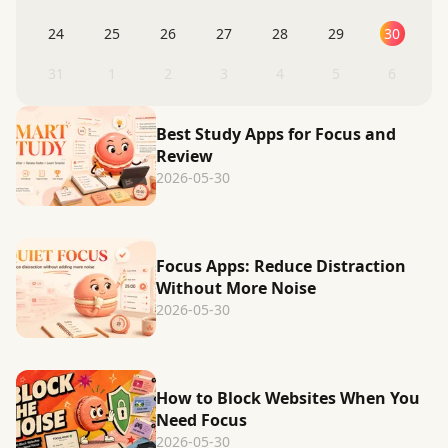
24
25
26
27
28
29
30
31
1
2
3
4
5
6
Best Study Apps for Focus and
Review
2026-05-30
Focus Apps: Reduce Distraction
Without More Noise
2026-05-30
How to Block Websites When You
Need Focus
2026-05-30