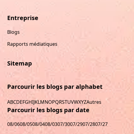
Entreprise
Blogs
Rapports médiatiques
Sitemap
Parcourir les blogs par alphabet
A
B
C
D
E
F
G
H
I
J
K
L
M
N
O
P
Q
R
S
T
U
V
W
X
Y
Z
Autres
Parcourir les blogs par date
08/06
08/05
08/04
08/03
07/30
07/29
07/28
07/27