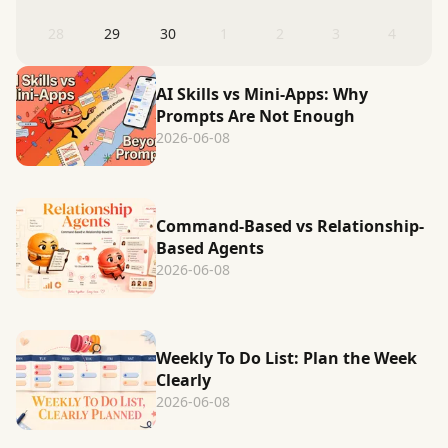
28
29
30
1
2
3
4
AI Skills vs Mini-Apps: Why
Prompts Are Not Enough
2026-06-08
Command-Based vs Relationship-
Based Agents
2026-06-08
Weekly To Do List: Plan the Week
Clearly
2026-06-08