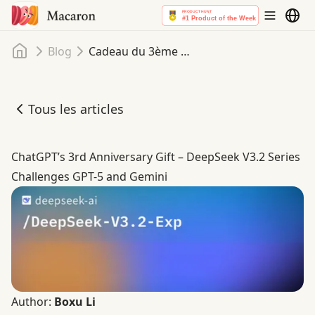
Accueil
Blog
Cadeau du 3ème anniversaire de ChatGPT – La série DeepSeek V3.2 défie GPT-5 et Gemini
Tous les articles
Cadeau du 3ème anniversaire de ChatGPT – La série Deep
ChatGPT’s 3rd Anniversary Gift – DeepSeek V3.2 Series
Challenges GPT-5 and Gemini
Author:
Boxu Li