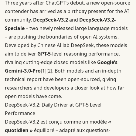
Three years after ChatGPT’s debut, a new open-source
contender has arrived as a birthday present for the AI
community.
DeepSeek-V3.2
and
DeepSeek-V3.2-
Speciale
– two newly released large language models
– are pushing the boundaries of open AI systems.
Developed by Chinese AI lab DeepSeek, these models
aim to deliver
GPT-5
-level reasoning performance,
rivaling cutting-edge closed models like
Google’s
Gemini-3.0-Pro
[1]
[2]
. Both models and an in-depth
technical report have been open-sourced, giving
researchers and developers a closer look at how far
open models have come.
DeepSeek-V3.2: Daily Driver at GPT-5 Level
Performance
DeepSeek-V3.2 est conçu comme un modèle
«
quotidien »
équilibré – adapté aux questions-