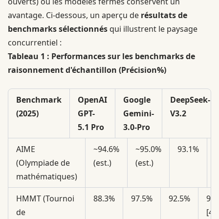
ouverts) où les modèles fermés conservent un
avantage. Ci-dessous, un aperçu de
résultats de
benchmarks sélectionnés
qui illustrent le paysage
concurrentiel :
Tableau 1 : Performances sur les benchmarks de
raisonnement d'échantillon (Précision%)
Benchmark
OpenAI
Google
DeepSeek-
(2025)
GPT-
Gemini-
V3.2
5.1 Pro
3.0-Pro
AIME
~94.6%
~95.0%
93.1%
(Olympiade de
(est.)
(est.)
[
mathématiques)
HMMT (Tournoi
88.3%
97.5%
92.5%
99
de
[4]