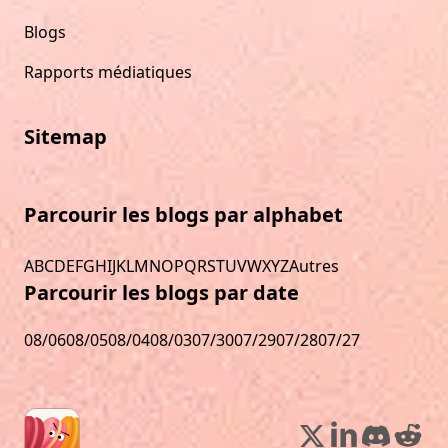
Blogs
Rapports médiatiques
Sitemap
Parcourir les blogs par alphabet
A
B
C
D
E
F
G
H
I
J
K
L
M
N
O
P
Q
R
S
T
U
V
W
X
Y
Z
Autres
Parcourir les blogs par date
08/06
08/05
08/04
08/03
07/30
07/29
07/28
07/27