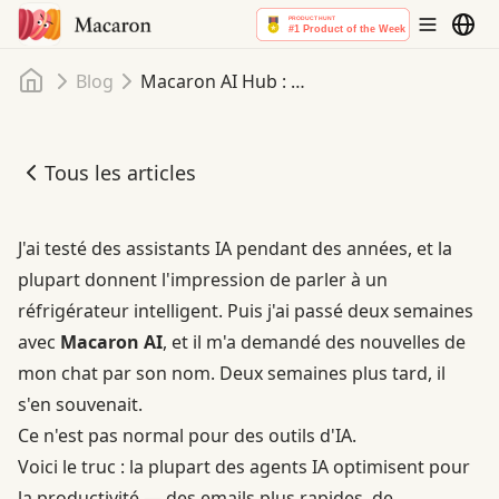
Accueil
Blog
Macaron AI Hub : Ce que Macaron AI peut faire + Meilleurs cas d'utilisation
Tous les articles
Macaron AI Hub : Ce que Macaron AI peut faire + Meilleurs
J'ai testé des assistants IA pendant des années, et la
plupart donnent l'impression de parler à un
réfrigérateur intelligent. Puis j'ai passé deux semaines
avec
Macaron AI
, et il m'a demandé des nouvelles de
mon chat par son nom. Deux semaines plus tard, il
s'en souvenait.
Ce n'est pas normal pour des outils d'IA.
Voici le truc : la plupart des agents IA optimisent pour
la productivité — des emails plus rapides, de