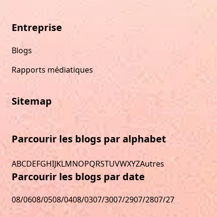
Entreprise
Blogs
Rapports médiatiques
Sitemap
Parcourir les blogs par alphabet
A
B
C
D
E
F
G
H
I
J
K
L
M
N
O
P
Q
R
S
T
U
V
W
X
Y
Z
Autres
Parcourir les blogs par date
08/06
08/05
08/04
08/03
07/30
07/29
07/28
07/27