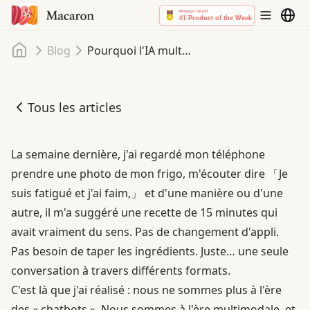
Accueil
Blog
Pourquoi l'IA multimodale change tout (pas seulement pour les développeurs)
Tous les articles
Pourquoi l'IA multimodale change tout (pas seulement p
La semaine dernière, j'ai regardé mon téléphone
prendre une photo de mon frigo, m'écouter dire 「Je
suis fatigué et j'ai faim,」 et d'une manière ou d'une
autre, il m'a suggéré une recette de 15 minutes qui
avait vraiment du sens. Pas de changement d'appli.
Pas besoin de taper les ingrédients. Juste… une seule
conversation à travers différents formats.
C'est là que j'ai réalisé : nous ne sommes plus à l'ère
des « chatbots ». Nous sommes à l'ère multimodale, et