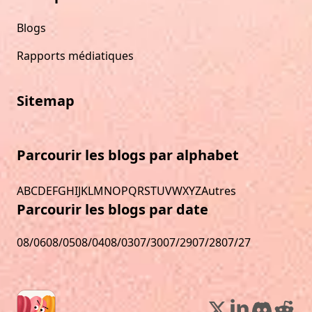
Blogs
Rapports médiatiques
Sitemap
Parcourir les blogs par alphabet
A
B
C
D
E
F
G
H
I
J
K
L
M
N
O
P
Q
R
S
T
U
V
W
X
Y
Z
Autres
Parcourir les blogs par date
08/06
08/05
08/04
08/03
07/30
07/29
07/28
07/27