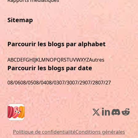
Sitemap
Parcourir les blogs par alphabet
A
B
C
D
E
F
G
H
I
J
K
L
M
N
O
P
Q
R
S
T
U
V
W
X
Y
Z
Autres
Parcourir les blogs par date
08/06
08/05
08/04
08/03
07/30
07/29
07/28
07/27
Politique de confidentialité
Conditions générales