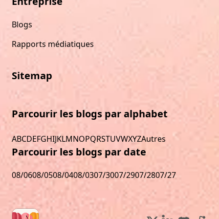
Entreprise
Blogs
Rapports médiatiques
Sitemap
Parcourir les blogs par alphabet
A
B
C
D
E
F
G
H
I
J
K
L
M
N
O
P
Q
R
S
T
U
V
W
X
Y
Z
Autres
Parcourir les blogs par date
08/06
08/05
08/04
08/03
07/30
07/29
07/28
07/27