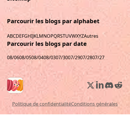
Parcourir les blogs par alphabet
A
B
C
D
E
F
G
H
I
J
K
L
M
N
O
P
Q
R
S
T
U
V
W
X
Y
Z
Autres
Parcourir les blogs par date
08/06
08/05
08/04
08/03
07/30
07/29
07/28
07/27
Politique de confidentialité
Conditions générales