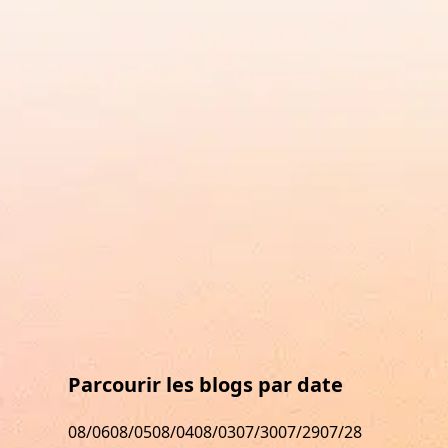
Parcourir les blogs par date
08/06
08/05
08/04
08/03
07/30
07/29
07/28