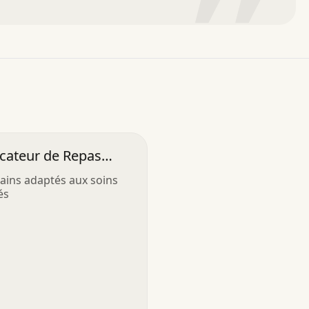
”
icateur de Repas
Séniors
ains adaptés aux soins
és