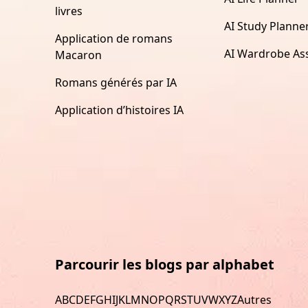
livres
AI Study Planne
Application de romans
AI Wardrobe Ass
Macaron
Romans générés par IA
Application d’histoires IA
Parcourir les blogs par alphabet
A
B
C
D
E
F
G
H
I
J
K
L
M
N
O
P
Q
R
S
T
U
V
W
X
Y
Z
Autres