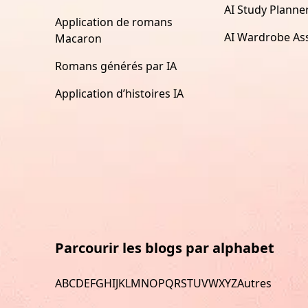
AI Study Planne
Application de romans
AI Wardrobe Ass
Macaron
Romans générés par IA
Application d’histoires IA
Parcourir les blogs par alphabet
A
B
C
D
E
F
G
H
I
J
K
L
M
N
O
P
Q
R
S
T
U
V
W
X
Y
Z
Autres