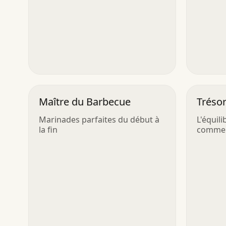
Maître du Barbecue
Trésor
Nouill
Marinades parfaites du début à
L'équili
la fin
commen
nouille