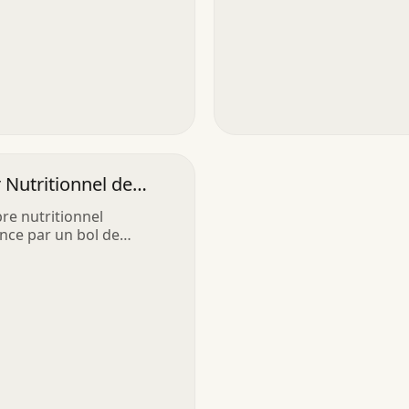
 Nutritionnel de
es
bre nutritionnel
ce par un bol de
s