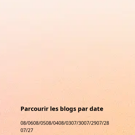
Parcourir les blogs par date
08/06
08/05
08/04
08/03
07/30
07/29
07/28
07/27