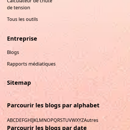
Calculateur de chute
de tension
Tous les outils
Entreprise
Blogs
Rapports médiatiques
Sitemap
Parcourir les blogs par alphabet
A
B
C
D
E
F
G
H
I
J
K
L
M
N
O
P
Q
R
S
T
U
V
W
X
Y
Z
Autres
Parcourir les blogs par date