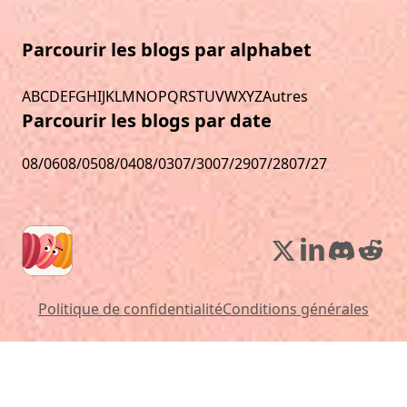
Parcourir les blogs par alphabet
A
B
C
D
E
F
G
H
I
J
K
L
M
N
O
P
Q
R
S
T
U
V
W
X
Y
Z
Autres
Parcourir les blogs par date
08/06
08/05
08/04
08/03
07/30
07/29
07/28
07/27
Politique de confidentialité
Conditions générales