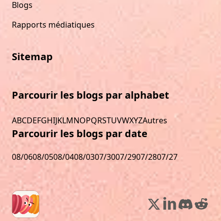
Blogs
Rapports médiatiques
Sitemap
Parcourir les blogs par alphabet
A
B
C
D
E
F
G
H
I
J
K
L
M
N
O
P
Q
R
S
T
U
V
W
X
Y
Z
Autres
Parcourir les blogs par date
08/06
08/05
08/04
08/03
07/30
07/29
07/28
07/27