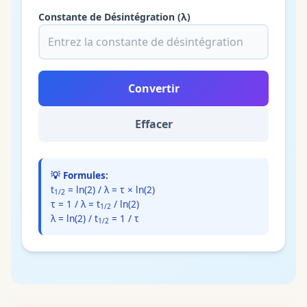
Constante de Désintégration
(λ)
Convertir
Effacer
💡
Formules
:
t
= ln(2) / λ = τ × ln(2)
1/2
τ = 1 / λ = t
/ ln(2)
1/2
λ = ln(2) / t
= 1 / τ
1/2