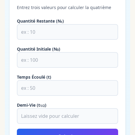
Entrez trois valeurs pour calculer la quatrième
Quantité Restante
(N
)
t
Quantité Initiale
(N
)
0
Temps Écoulé
(t)
Demi-Vie
(t
)
1/2