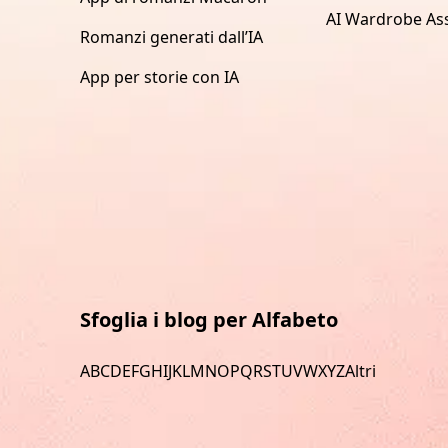
AI Wardrobe Ass
Romanzi generati dall’IA
App per storie con IA
Sfoglia i blog per Alfabeto
A
B
C
D
E
F
G
H
I
J
K
L
M
N
O
P
Q
R
S
T
U
V
W
X
Y
Z
Altri