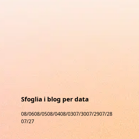
Sfoglia i blog per data
08/06
08/05
08/04
08/03
07/30
07/29
07/28
07/27