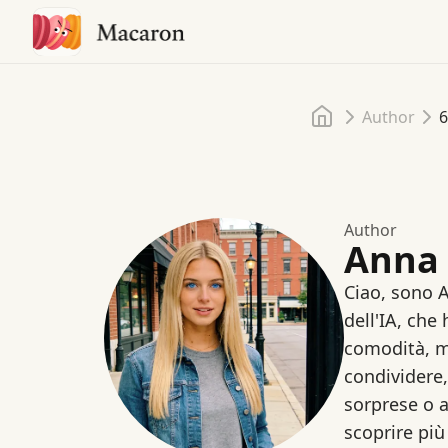
Home
Author
6
Author
Anna
Ciao, sono A
dell'IA, che
comodità, m
condividere,
sorprese o a
scoprire più