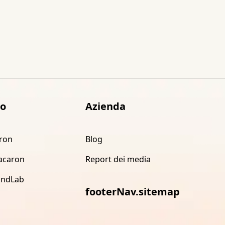
to
Azienda
ron
Blog
acaron
Report dei media
indLab
footerNav.sitemap