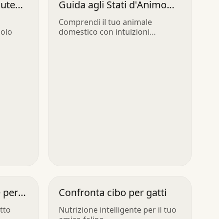
lute
Guida agli Stati d'Animo
degli Animali Domestici
Comprendi il tuo animale
iolo
domestico con intuizioni
quotidiane
e per
Confronta cibo per gatti
atto
Nutrizione intelligente per il tuo