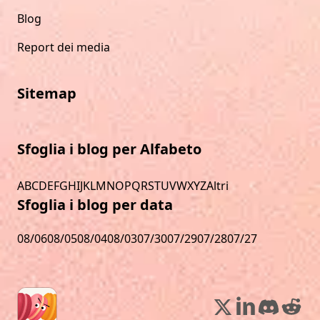
Blog
Report dei media
Sitemap
Sfoglia i blog per Alfabeto
A
B
C
D
E
F
G
H
I
J
K
L
M
N
O
P
Q
R
S
T
U
V
W
X
Y
Z
Altri
Sfoglia i blog per data
08/06
08/05
08/04
08/03
07/30
07/29
07/28
07/27