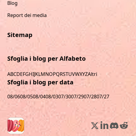
Blog
Report dei media
Sitemap
Sfoglia i blog per Alfabeto
A
B
C
D
E
F
G
H
I
J
K
L
M
N
O
P
Q
R
S
T
U
V
W
X
Y
Z
Altri
Sfoglia i blog per data
08/06
08/05
08/04
08/03
07/30
07/29
07/28
07/27