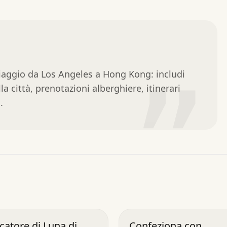
iaggio da Los Angeles a Hong Kong: includi 
”
la città, prenotazioni alberghiere, itinerari 
.
icatore di Luna di
Confeziona con