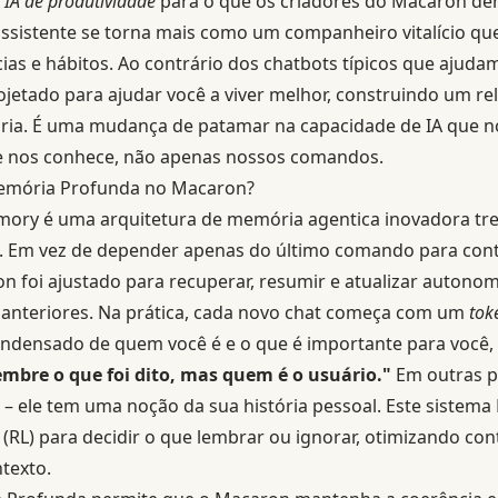
e
IA de produtividade
para o que os criadores do Macaron 
sistente se torna mais como um companheiro vitalício qu
ias e hábitos. Ao contrário dos chatbots típicos que ajuda
ojetado para ajudar você a viver melhor, construindo um r
a. É uma mudança de patamar na capacidade de IA que n
e nos conhece, não apenas nossos comandos.
emória Profunda no Macaron?
ory é uma arquitetura de memória agentica inovadora tre
o. Em vez de depender apenas do último comando para con
on foi ajustado para recuperar, resumir e atualizar auto
s anteriores. Na prática, cada novo chat começa com um
tok
ndensado de quem você é e o que é importante para você,
mbre o que foi dito, mas quem é o usuário."
Em outras pa
 – ele tem uma noção da sua história pessoal. Este siste
(RL) para decidir o que lembrar ou ignorar, otimizando co
texto.