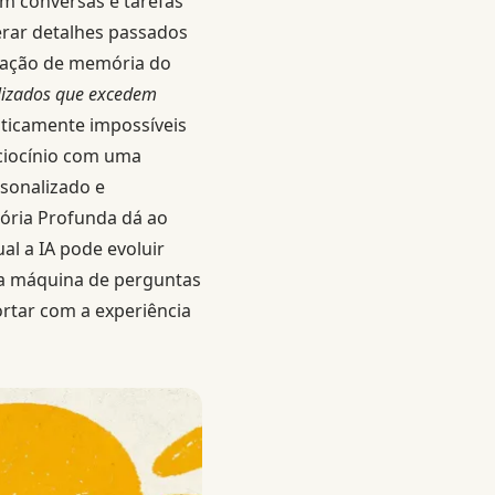
m conversas e tarefas
rar detalhes passados
vação de memória do
alizados que excedem
raticamente impossíveis
ciocínio com uma
sonalizado e
mória Profunda dá ao
l a IA pode evoluir
ra máquina de perguntas
rtar com a experiência