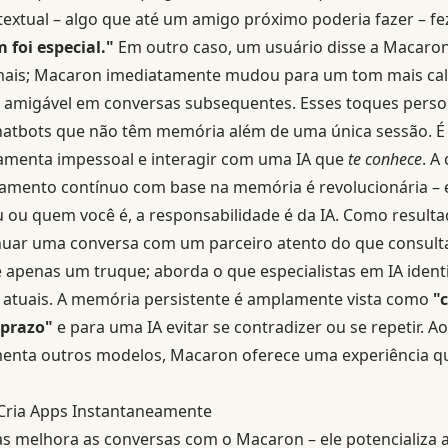
textual – algo que até um amigo próximo poderia fazer – f
 foi especial."
Em outro caso, um usuário disse a Macaron
is; Macaron imediatamente mudou para um tom mais calor
s amigável em conversas subsequentes. Esses toques pers
hatbots que não têm memória além de uma única sessão. É 
amenta impessoal e interagir com uma IA que
te conhece
. A
namento contínuo com base na memória é revolucionária – 
u ou quem você é, a responsabilidade é da IA. Como result
uar uma conversa com um parceiro atento do que consult
é apenas um truque; aborda o que especialistas em IA ide
IA atuais. A memória persistente é amplamente vista como
"c
 prazo"
e para uma IA evitar se contradizer ou se repetir. A
nta outros modelos, Macaron oferece uma experiência que 
ria Apps Instantaneamente
melhora as conversas com o Macaron – ele potencializa a