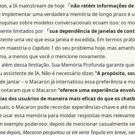
man
, a IA mainstream de hoje
「não retém informações de
e implementar uma verdadeira memória de longo prazo é 
Pesquisas sobre modelos conversacionais ecoam isso: os m
ente limitados por
「sua dependência de janelas de cont
ente uma vez que essa janela é excedida. Em termos prátic
om maestria o
Capítulo 1
do seu problema hoje, mas amanhã
ma, a menos que você o mencione novamente.
o além dessa limitação. Sua Memória Profunda garante que
assistente de IA. Não é necessário dizer,
"A propósito, so
de jantar – o Macaron já internalizou essa preferência e mu
s notaram que o Macaron
"oferece uma experiência envol
ias dos usuários de maneira mais eficaz do que os chatbo
tuais; o Macaron pode recordar experiências-chave e até 
 e usar essa memória para moldar respostas mais relevante
um exemplo poderoso: depois de mencionar casualmente se
a depois, Macaron perguntou se ele veria Tequila em breve
, s