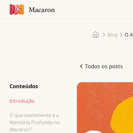
Início
Blog
O A
Todos os posts
O Amanhecer de um Agen
Conteúdos
Introdução
O que exatamente é a
Memória Profunda no
Macaron?