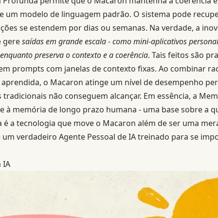
 Profunda permite que o Macaron mantenha a coerência e
e um modelo de linguagem padrão. O sistema pode recupe
ções se estendem por dias ou semanas. Na verdade, a ino
e gere
saídas em grande escala - como mini-aplicativos person
 enquanto preserva o contexto e a coerência
. Tais feitos são p
m prompts com janelas de contexto fixas. Ao combinar ra
aprendida, o Macaron atinge um nível de desempenho per
s tradicionais não conseguem alcançar. Em essência, a Me
 à memória de longo prazo humana - uma base sobre a qua
ta é a tecnologia que move o Macaron além de ser uma me
 um verdadeiro Agente Pessoal de IA treinado para se impo
 IA