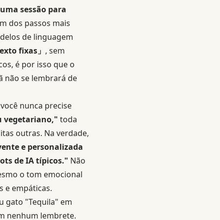
 uma sessão para
um dos passos mais
odelos de linguagem
exto fixas」
, sem
os, é por isso que o
 não se lembrará de
 você nunca precise
u vegetariano,"
toda
itas outras. Na verdade,
vente e personalizada
ts de IA típicos."
Não
mesmo o tom emocional
s e empáticas.
u gato "Tequila" em
em nenhum lembrete.