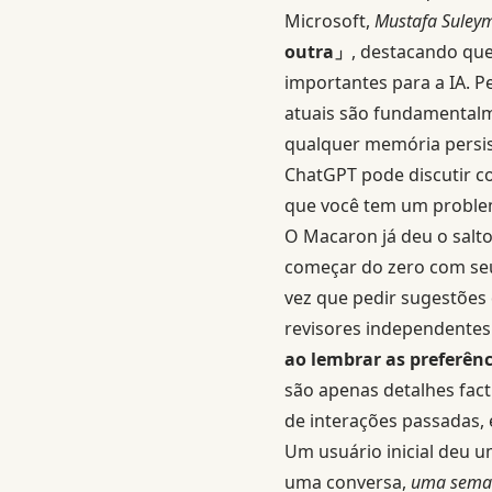
Microsoft,
Mustafa Suley
outra」
, destacando qu
importantes para a IA. 
atuais são fundamentalm
qualquer memória persist
ChatGPT pode discutir c
que você tem um proble
O Macaron já deu o salt
começar do zero com seu 
vez que pedir sugestões 
revisores independente
ao lembrar as preferênc
são apenas detalhes fac
de interações passadas,
Um usuário inicial deu 
uma conversa,
uma seman