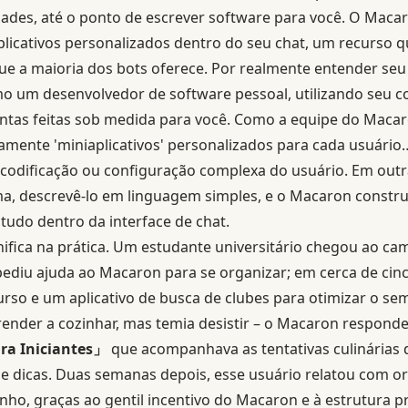
dades, até o ponto de escrever software para você. O Maca
licativos personalizados dentro do seu chat, um recurso q
ue a maioria dos bots oferece. Por realmente entender seu 
 um desenvolvedor de software pessoal, utilizando seu 
ntas feitas sob medida para você. Como a equipe do Macar
mente 'miniaplicativos' personalizados para cada usuári
codificação ou configuração complexa do usuário. Em outr
ma, descrevê-lo em linguagem simples, e o Macaron constr
 tudo dentro da interface de chat.
gnifica na prática. Um estudante universitário chegou ao
pediu ajuda ao Macaron para se organizar; em cerca de ci
urso e um aplicativo de busca de clubes para otimizar o se
ender a cozinhar, mas temia desistir – o Macaron responde
ara Iniciantes」
que acompanhava as tentativas culinárias 
 e dicas. Duas semanas depois, esse usuário relatou com 
inho, graças ao gentil incentivo do Macaron e à estrutura 