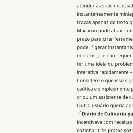
atender às suas necessi
instantaneamente miniap
trocas apenas de texto q
Macaron pode atuar como
prazo para criar ferrame
pode 「gerar instantanea
minutos,」 e não requer 
ter uma ideia ou proble
interativa rapidamente –
Considere o que isso si
caótica e simplesmente 
criou um assistente de c
Outro usuário queria apr
「Diário de Culinária p
incentivava com receitas
cozinhar três pratos soz