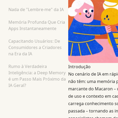
Nada de "Lembre-me" da IA
Memória Profunda Que Cria
Apps Instantaneamente
Capacitando Usuários: De
Consumidores a Criadores
na Era da IA
Rumo à Verdadeira
Introdução
Inteligência: a Deep Memory
No cenário de IA em rápi
é um Passo Mais Próximo da
não têm: uma memória pr
IA Geral?
marcante do Macaron – u
de uso e contexto em ca
carrega conhecimento 
passada – tornando as in