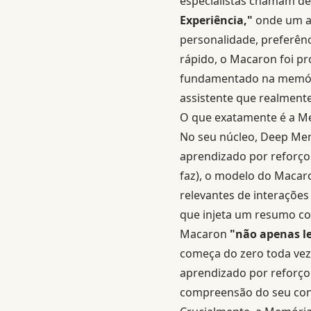
especialistas chamam d
Experiência,"
onde um as
personalidade, preferênc
rápido, o Macaron foi pr
fundamentado na memóri
assistente que realment
O que exatamente é a M
No seu núcleo, Deep Mem
aprendizado por reforç
faz), o modelo do Macar
relevantes de interaçõe
que injeta um resumo co
Macaron
"não apenas le
começa do zero toda vez
aprendizado por reforço 
compreensão do seu con