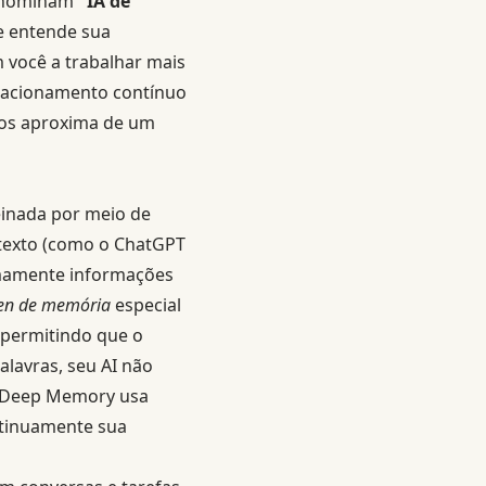
denominam
"IA de
e entende sua
m você a trabalhar mais
elacionamento contínuo
os aproxima de um
inada por meio de
texto (como o ChatGPT
nomamente informações
en de memória
especial
 permitindo que o
lavras, seu AI não
ma Deep Memory usa
ntinuamente sua