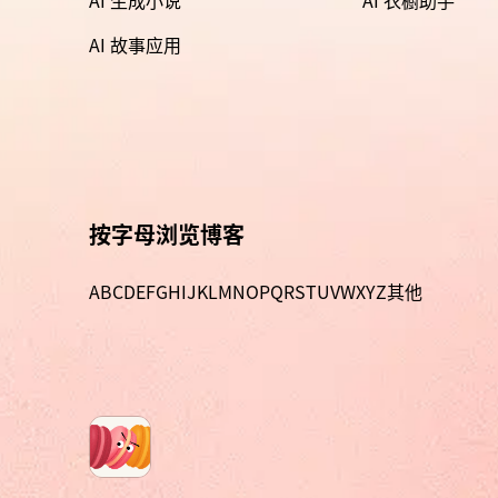
AI 故事应用
按字母浏览博客
A
B
C
D
E
F
G
H
I
J
K
L
M
N
O
P
Q
R
S
T
U
V
W
X
Y
Z
其他