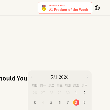
5月 2026
Should You
周日
周一
周二
周三
周四
周五
周六
26
27
28
29
30
1
2
3
4
5
6
7
8
9