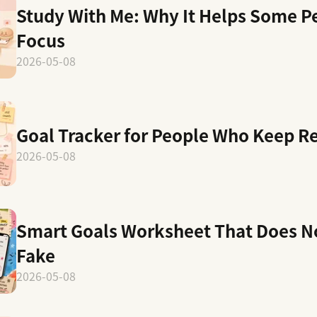
Study With Me: Why It Helps Some P
Focus
2026-05-08
Goal Tracker for People Who Keep Re
2026-05-08
Smart Goals Worksheet That Does No
Fake
2026-05-08