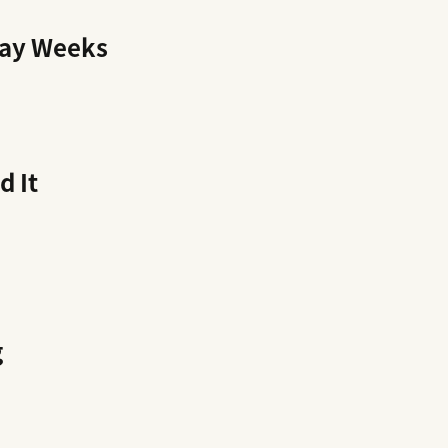
day Weeks
d It
g