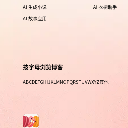
AI 生成小说
AI 衣橱助手
AI 故事应用
按字母浏览博客
A
B
C
D
E
F
G
H
I
J
K
L
M
N
O
P
Q
R
S
T
U
V
W
X
Y
Z
其他