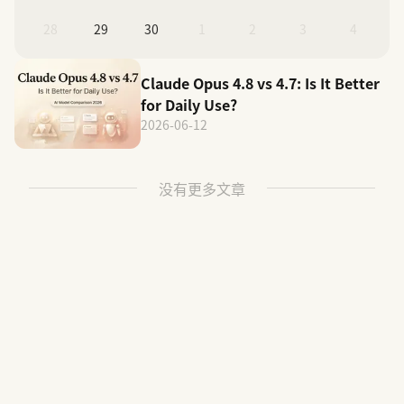
28
29
30
1
2
3
4
Claude Opus 4.8 vs 4.7: Is It Better
for Daily Use?
2026-06-12
没有更多文章