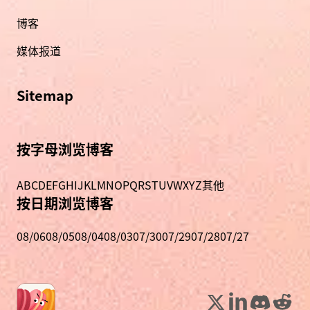
博客
媒体报道
Sitemap
按字母浏览博客
A
B
C
D
E
F
G
H
I
J
K
L
M
N
O
P
Q
R
S
T
U
V
W
X
Y
Z
其他
按日期浏览博客
08/06
08/05
08/04
08/03
07/30
07/29
07/28
07/27