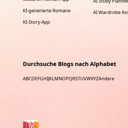
AI Study Planne
KI-generierte Romane
AI Wardrobe Ass
KI-Story-App
Durchsuche Blogs nach Alphabet
A
B
C
D
E
F
G
H
I
J
K
L
M
N
O
P
Q
R
S
T
U
V
W
X
Y
Z
Andere