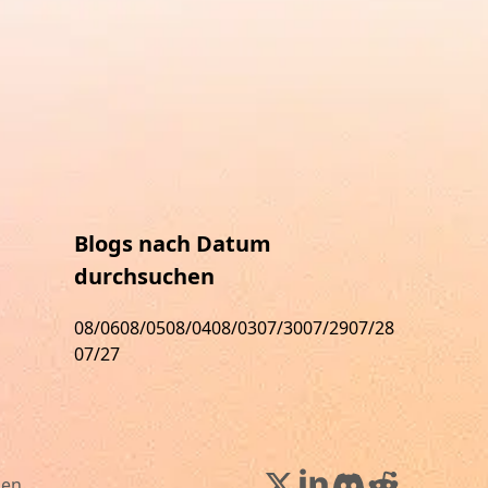
Blogs nach Datum
durchsuchen
08/06
08/05
08/04
08/03
07/30
07/29
07/28
07/27
gen