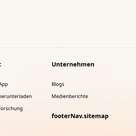
t
Unternehmen
App
Blogs
herunterladen
Medienberichte
Forschung
footerNav.sitemap