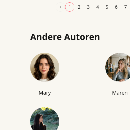
1
2
3
4
5
6
7
Andere Autoren
Mary
Maren