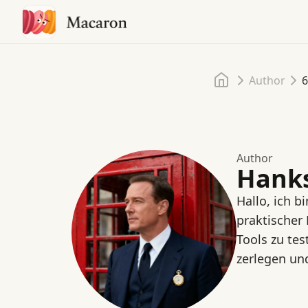
Startseite
Author
Author
Hank
Hallo, ich b
praktischer
Tools zu tes
zerlegen und